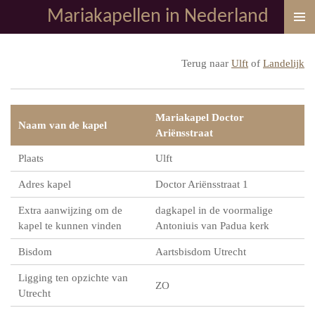
Mariakapellen in Nederland
Ga
direct
naar
Terug naar
Ulft
of
Landelijk
de
hoofdinhoud
Mariakapel Doctor
Naam van de kapel
Ariënsstraat
Plaats
Ulft
Adres kapel
Doctor Ariënsstraat 1
Extra aanwijzing om de
dagkapel in de voormalige
kapel te kunnen vinden
Antoniuis van Padua kerk
Bisdom
Aartsbisdom Utrecht
Ligging ten opzichte van
ZO
Utrecht