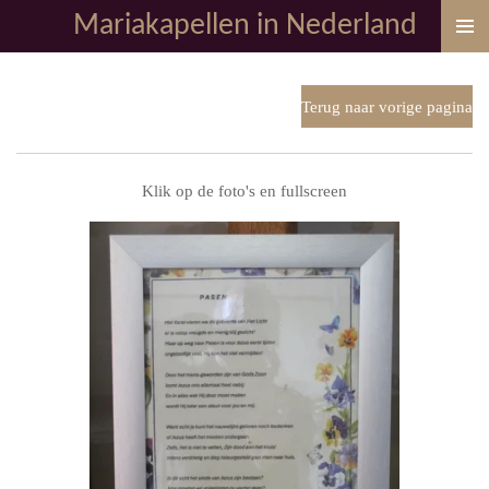
Mariakapellen in Nederland
Ga
direct
naar
de
Terug naar vorige pagina
hoofdinhoud
Klik op de foto's en fullscreen