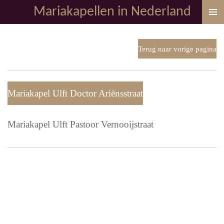
Mariakapellen in Nederland
Ga
direct
naar
de
Terug naar vorige pagina
hoofdinhoud
Mariakapel Ulft Doctor Ariënsstraat
Mariakapel Ulft Pastoor Vernooijstraat