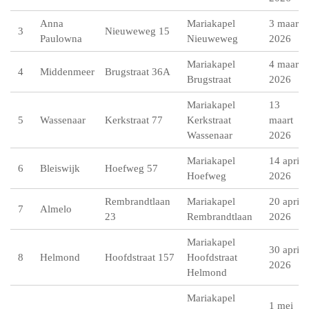
Anna
Mariakapel
3 maart
3
Nieuweweg 15
Paulowna
Nieuweweg
2026
Mariakapel
4 maart
4
Middenmeer
Brugstraat 36A
Brugstraat
2026
Mariakapel
13
5
Wassenaar
Kerkstraat 77
Kerkstraat
maart
Wassenaar
2026
Mariakapel
14 april
6
Bleiswijk
Hoefweg 57
Hoefweg
2026
Rembrandtlaan
Mariakapel
20 april
7
Almelo
23
Rembrandtlaan
2026
Mariakapel
30 april
8
Helmond
Hoofdstraat 157
Hoofdstraat
2026
Helmond
Mariakapel
1 mei