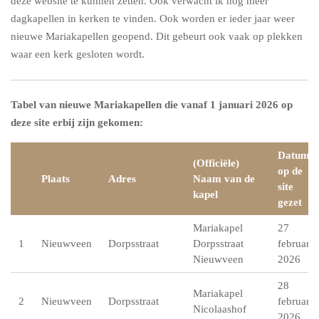
deze website te kunnen zetten. Ook verwacht ik nog meer
dagkapellen in kerken te vinden. Ook worden er ieder jaar weer
nieuwe Mariakapellen geopend. Dit gebeurt ook vaak op plekken
waar een kerk gesloten wordt.
Tabel van nieuwe Mariakapellen die vanaf 1 januari 2026 op
deze site erbij zijn gekomen:
Datum
(Officiële)
op de
Plaats
Adres
Naam van de
site
kapel
gezet
Mariakapel
27
1
Nieuwveen
Dorpsstraat
Dorpsstraat
februari
Nieuwveen
2026
28
Mariakapel
2
Nieuwveen
Dorpsstraat
februari
Nicolaashof
2026