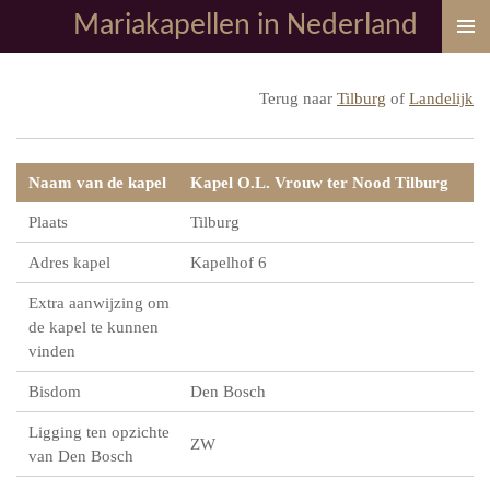
Mariakapellen in Nederland
Ga
direct
naar
Terug naar
Tilburg
of
Landelijk
de
hoofdinhoud
Naam van de kapel
Kapel O.L. Vrouw ter Nood Tilburg
Plaats
Tilburg
Adres kapel
Kapelhof 6
Extra aanwijzing om
de kapel te kunnen
vinden
Bisdom
Den Bosch
Ligging ten opzichte
ZW
van Den Bosch