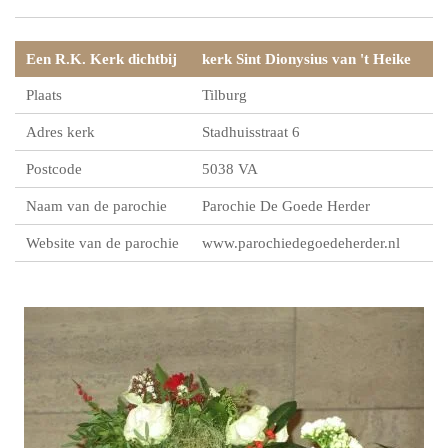
Een R.K. Kerk dichtbij
kerk Sint Dionysius van 't Heike
Plaats
Tilburg
Adres kerk
Stadhuisstraat 6
Postcode
5038 VA
Naam van de parochie
Parochie De Goede Herder
Website van de parochie
www.parochiedegoedeherder.nl