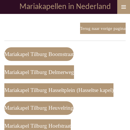
Mariakapellen in Nederland
Ga
direct
naar
de
Terug naar vorige pagina
hoofdinhoud
Mariakapel Tilburg Boomstraat
Mariakapel Tilburg Delmerweg
Mariakapel Tilburg Hasseltplein (Hasseltse kapel)
Mariakapel Tilburg Heuvelring
Mariakapel Tilburg Hoefstraat