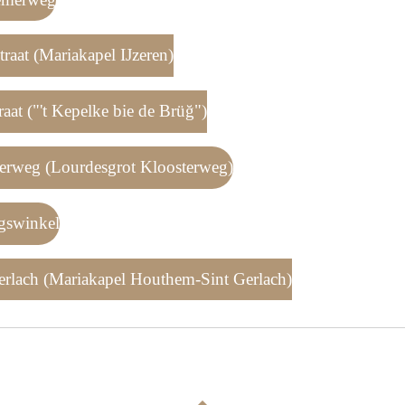
raat (Mariakapel IJzeren)
aat ("'t Kepelke bie de Brüğ")
terweg (Lourdesgrot Kloosterweg)
gswinkel
erlach (Mariakapel Houthem-Sint Gerlach)