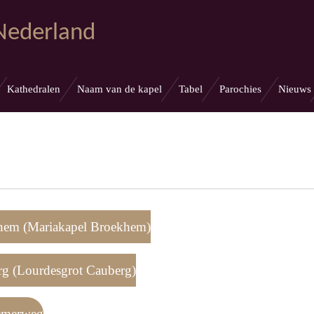
 Nederland
Kathedralen
Naam van de kapel
Tabel
Parochies
Nieuws
khem (Mariakapel Broekhem)
rg (Lourdesgrot Cauberg)
hemerweg