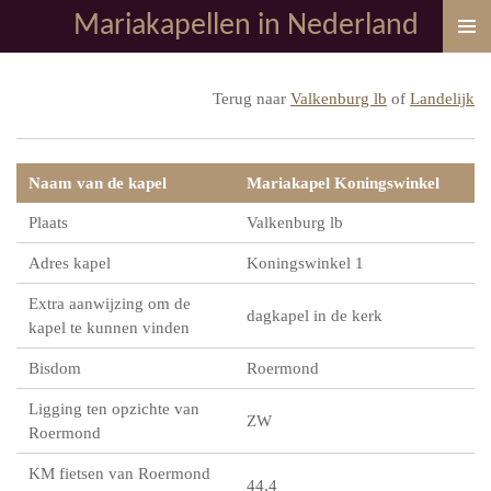
Mariakapellen in Nederland
Ga
direct
naar
Terug naar
Valkenburg lb
of
Landelijk
de
hoofdinhoud
Naam van de kapel
Mariakapel Koningswinkel
Plaats
Valkenburg lb
Adres kapel
Koningswinkel 1
Extra aanwijzing om de
dagkapel in de kerk
kapel te kunnen vinden
Bisdom
Roermond
Ligging ten opzichte van
ZW
Roermond
KM fietsen van Roermond
44,4