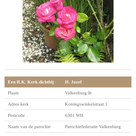
Een R.K. Kerk dichtbij
H. Jozef
Plaats
Valkenburg lb
Adres kerk
Koningswinkelstraat 1
Postcode
6301 WH
Naam van de parochie
Parochiefederatie Valkenburg