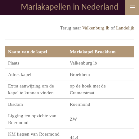
Mariakapellen in Nederland
Ga
direct
naar
Terug naar
Valkenburg lb
of
Landelijk
de
hoofdinhoud
Naam van de kapel
Mariakapel Broekhem
Plaats
Valkenburg lb
Adres kapel
Broekhem
Extra aanwijzing om de
op de hoek met de
kapel te kunnen vinden
Cremerstraat
Bisdom
Roermond
Ligging ten opzichte van
ZW
Roermond
KM fietsen van Roermond
44,4