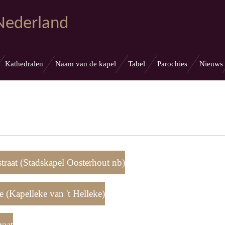
 Nederland
Kathedralen
Naam van de kapel
Tabel
Parochies
Nieuws
traat (Stadskapel Oosterhout nb)
 (Kapelleke van 't Helleke)
raat