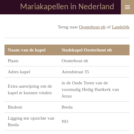
Mariakapellen in Nederland
Ga
direct
naar
Terug naar
Oosterhout nb
of
Landelijk
de
hoofdinhoud
Naam van de kapel
Stadskapel Oosterhout nb
Plaats
Oosterhout nb
Adres kapel
Arendstraat 35
in de Oude Toren van de
Extra aanwijzing om de
voormalig Heilig Hartkerk van
kapel te kunnen vinden
Jezus
Bisdom
Breda
Ligging ten opzichte van
NO
Breda