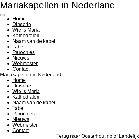
Mariakapellen in Nederland
Ga
direct
naar
Home
de
Diaserie
hoofdinhoud
Wie is Maria
Kathedralen
Naam van de kapel
Tabel
Parochies
Nieuws
Webmaster
Contact
Mariakapellen in Nederland
Home
Diaserie
Wie is Maria
Kathedralen
Naam van de kapel
Tabel
Parochies
Nieuws
Webmaster
Contact
Terug naar
Oosterhout nb
of
Landelijk