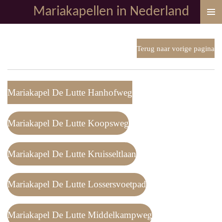
Mariakapellen in Nederland
Ga
direct
naar
de
Terug naar vorige pagina
hoofdinhoud
Mariakapel De Lutte Hanhofweg
Mariakapel De Lutte Koopsweg
Mariakapel De Lutte Kruisseltlaan
Mariakapel De Lutte Lossersvoetpad
Mariakapel De Lutte Middelkampweg