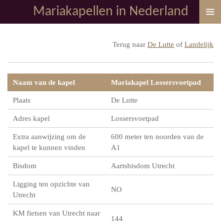
Mariakapellen in Nederland
Ga
direct
naar
Terug naar
De Lutte
of
Landelijk
de
hoofdinhoud
Naam van de kapel
Mariakapel Lossersvoetpad
Plaats
De Lutte
Adres kapel
Lossersvoetpad
Extra aanwijzing om de
600 meter ten noorden van de
kapel te kunnen vinden
A1
Bisdom
Aartsbisdom Utrecht
Ligging ten opzichte van
NO
Utrecht
KM fietsen van Utrecht naar
144