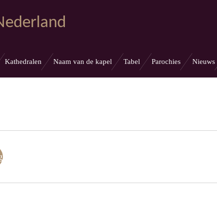
 Nederland
Kathedralen
Naam van de kapel
Tabel
Parochies
Nieuws
g