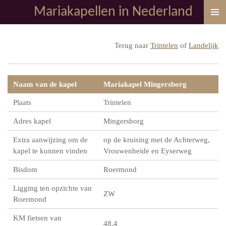
Mariakapellen in Nederland
Ga
direct
naar
Terug naar
Trintelen
of
Landelijk
de
hoofdinhoud
Naam van de kapel
Mariakapel Mingersborg
Plaats
Trintelen
Adres kapel
Mingersborg
Extra aanwijzing om de
op de kruising met de Achterweg,
kapel te kunnen vinden
Vrouwenheide en Eyserweg
Bisdom
Roermond
Ligging ten opzichte van
ZW
Roermond
KM fietsen van
48,4