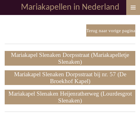
Mariakapellen in Nederland
Ga
direct
naar
de
Terug naar vorige pagina
hoofdinhoud
Mariakapel Slenaken Dorpsstraat (Mariakapelletje
Slenaken)
Mariakapel Slenaken Dorpsstraat bij nr. 57 (De
Broekhof Kapel)
Mariakapel Slenaken Heijenratherweg (Lourdesgrot
Slenaken)