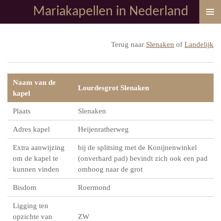
Mariakapellen in Nederland
Ga
direct
naar
Terug naar
Slenaken
of
Landelijk
de
hoofdinhoud
Naam van de
Lourdesgrot Slenaken
kapel
Plaats
Slenaken
Adres kapel
Heijenratherweg
Extra aanwijzing
bij de splitsing met de Konijnenwinkel
om de kapel te
(onverhard pad) bevindt zich ook een pad
kunnen vinden
omhoog naar de grot
Bisdom
Roermond
Ligging ten
opzichte van
ZW