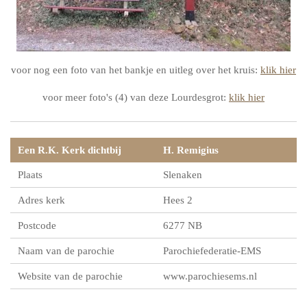
voor nog een foto van het bankje en uitleg over het kruis:
klik hier
voor meer foto's (4) van deze Lourdesgrot:
klik hier
Een R.K. Kerk dichtbij
H. Remigius
Plaats
Slenaken
Adres kerk
Hees 2
Postcode
6277 NB
Naam van de parochie
Parochiefederatie-EMS
Website van de parochie
www.parochiesems.nl