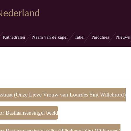
 Nederland
Kathedralen
Naam van de kapel
Tabel
Parochies
Nieuws
sstraat (Onze Lieve Vrouw van Lourdes Sint Willebrord)
or Bastiaansensingel beeld
r Bastiaansensingel piëta (Piëtakapel Sint Willebrord)