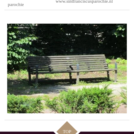
www.sintfranciscusparochie.nl
parochie
TOP