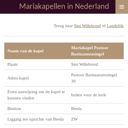
Mariakapellen in Nederland
Ga
direct
naar
Terug naar
Sint Willebrord
of
Landelijk
de
hoofdinhoud
Mariakapel Pastoor
Naam van de kapel
Bastiaansensingel
Plaats
Sint Willebrord
Pastoor Bastiaansensingel
Adres kapel
30
Extra aanwijzing om de kapel te
buiten voor de kerk
kunnen vinden
Bisdom
Breda
Ligging ten opzichte van Breda
ZW