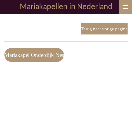
Mariakapellen in Nederland
Ga
direct
naar
de
Terug naar vorige pagina
hoofdinhoud
Mariakapel Onderdijk Nes