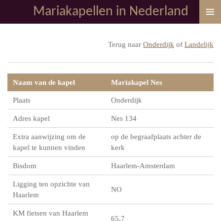
Mariakapellen in Nederland
Ga
direct
naar
Terug naar
Onderdijk
of
Landelijk
de
hoofdinhoud
Naam van de kapel
Mariakapel Nes
Plaats
Onderdijk
Adres kapel
Nes 134
Extra aanwijzing om de
op de begraafplaats achter de
kapel te kunnen vinden
kerk
Bisdom
Haarlem-Amsterdam
Ligging ten opzichte van
NO
Haarlem
KM fietsen van Haarlem
65,7