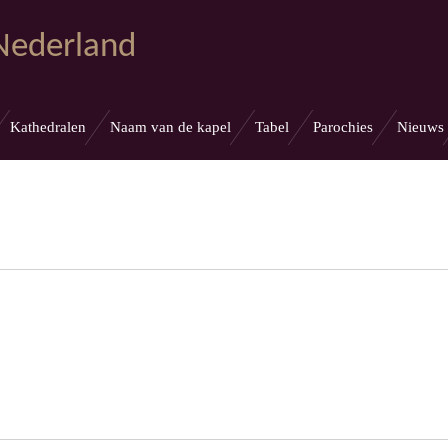
 Nederland
Kathedralen
Naam van de kapel
Tabel
Parochies
Nieuws