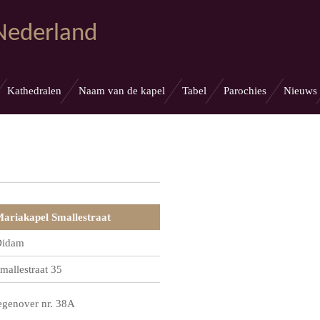
 Nederland
Kathedralen
Naam van de kapel
Tabel
Parochies
Nieuws
ariakapel Smallestraat
idam
mallestraat 35
egenover nr. 38A