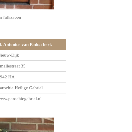
n fullscreen
. Antonius van Padua kerk
ieuw-Dijk
mallestraat 35
942 HA
arochie Heilige Gabriël
ww.parochiegabriel.nl