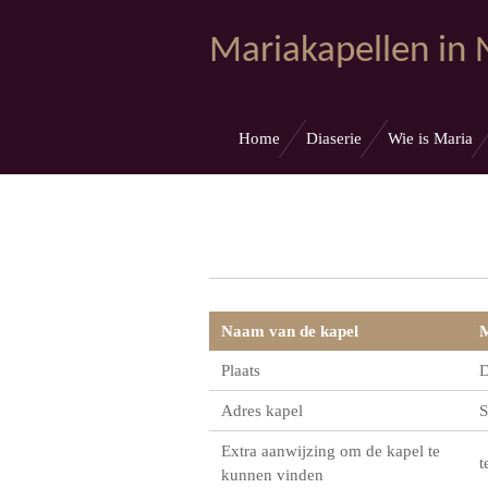
Ga
Mariakapellen in
direct
naar
de
hoofdinhoud
Home
Diaserie
Wie is Maria
Naam van de kapel
M
Plaats
D
Adres kapel
S
Extra aanwijzing om de kapel te
t
kunnen vinden