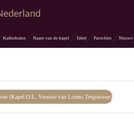
 Nederland
Kathedralen
Naam van de kapel
Tabel
Parochies
Nieuws
uwen (Kapel O.L. Vrouwe van Loreto Tergouwen)