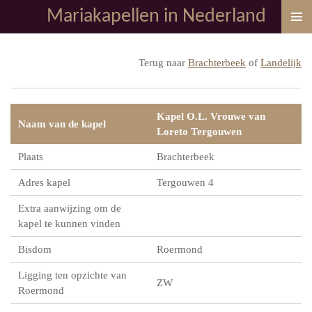
Mariakapellen in Nederland
Ga
direct
naar
Terug naar
Brachterbeek
of
Landelijk
de
hoofdinhoud
Kapel O.L. Vrouwe van
Naam van de kapel
Loreto Tergouwen
Plaats
Brachterbeek
Adres kapel
Tergouwen 4
Extra aanwijzing om de
kapel te kunnen vinden
Bisdom
Roermond
Ligging ten opzichte van
ZW
Roermond