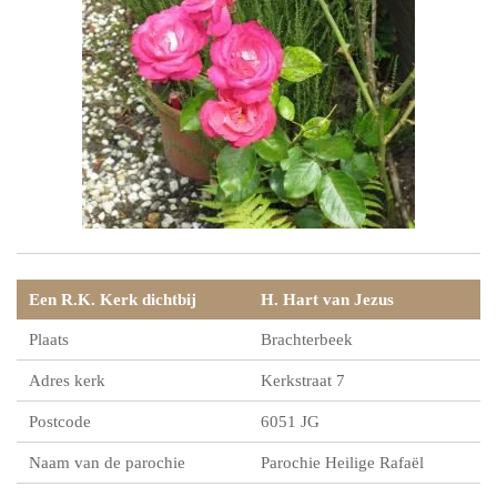
Een R.K. Kerk dichtbij
H. Hart van Jezus
Plaats
Brachterbeek
Adres kerk
Kerkstraat 7
Postcode
6051 JG
Naam van de parochie
Parochie Heilige Rafaël