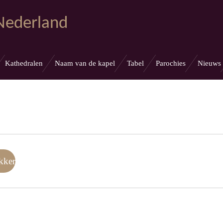
 Nederland
Kathedralen
Naam van de kapel
Tabel
Parochies
Nieuws
kker