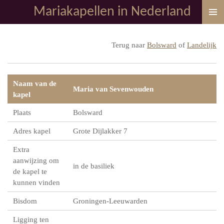
Mariakapellen in Nederland
Ga
direct
naar
Terug naar
Bolsward
of
Landelijk
de
hoofdinhoud
Naam van de
Maria van Sevenwouden
kapel
Plaats
Bolsward
Adres kapel
Grote Dijlakker 7
Extra
aanwijzing om
in de basiliek
de kapel te
kunnen vinden
Bisdom
Groningen-Leeuwarden
Ligging ten