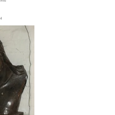
eeld
 4