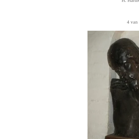
H. Hartb
4 van