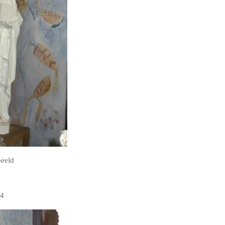
beeld
 4