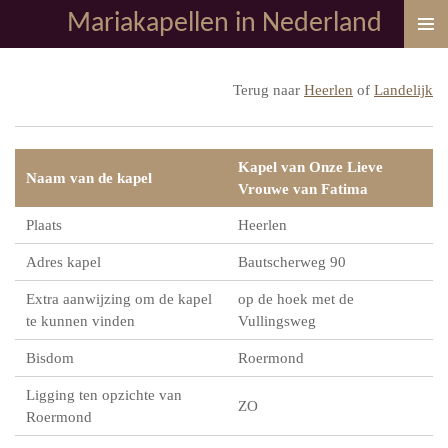
Mariakapellen in Nederland
Ga
direct
naar
Terug naar
Heerlen
of
Landelijk
de
hoofdinhoud
Kapel van Onze Lieve
Naam van de kapel
Vrouwe van Fatima
Plaats
Heerlen
Adres kapel
Bautscherweg 90
Extra aanwijzing om de kapel
op de hoek met de
te kunnen vinden
Vullingsweg
Bisdom
Roermond
Ligging ten opzichte van
ZO
Roermond