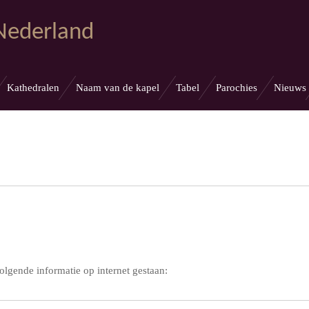
 Nederland
Kathedralen
Naam van de kapel
Tabel
Parochies
Nieuws
gende informatie op internet gestaan: