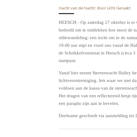
Nacht van de Nacht: door Licht Geraakt
HEESCH - Op zaterdag 27 oktober is er w
bedoeld om te ontdekken hoe mooi de nac
stiltewandeling: een tocht om in de natu
19.00 uur stipt en voert ons vanaf de H
de Schrikkelvenstraat in Heesch (circa 
startpunt.
Vanaf hier neemt Sterrenwacht Halley het
lichtverontreiniging. Iets waar we niet d
voldoen aan de kassa van de sterrenwac
Het dragen van een reflecterend hesje t
een paraplu zijn aan te bevelen.
Deelname geschiedt via aanmelding tot 