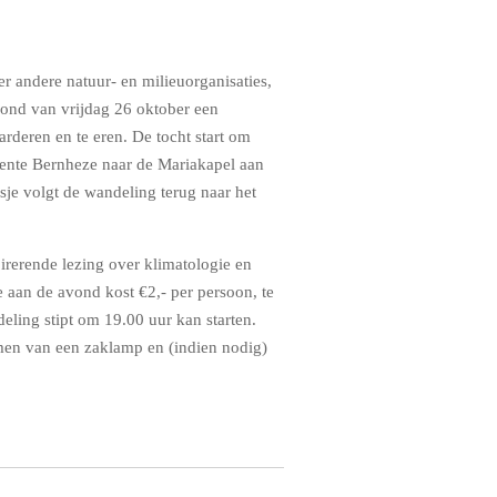
 andere natuur- en milieuorganisaties,
vond van vrijdag 26 oktober een
arderen en te eren.
De tocht start om
eente Bernheze naar de Mariakapel aan
je volgt de wandeling terug naar het
irerende lezing over klimatologie en
aan de avond kost €2,- per persoon, te
eling stipt om 19.00 uur kan starten.
emen van een zaklamp en (indien nodig)