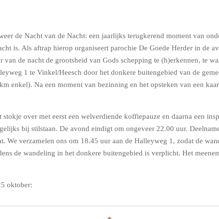
eer de Nacht van de Nacht: een jaarlijks terugkerend moment van onder
ht is. Als aftrap hierop organiseert parochie De Goede Herder in de a
ur van de nacht de grootsheid van Gods schepping te (h)erkennen, te wa
alleyweg 1 te Vinkel/Heesch door het donkere buitengebied van de gem
3 km enkel). Na een moment van bezinning en het opsteken van een kaars
 stokje over met eerst een welverdiende koffiepauze en daarna een insp
agelijks bij stilstaan. De avond eindigt om ongeveer 22.00 uur.
Deelname 
ht. We verzamelen ons om 18.45 uur
aan de Halleyweg 1, zodat de wand
ijdens de wandeling in het donkere buitengebied is verplicht. Het meen
25 oktober: