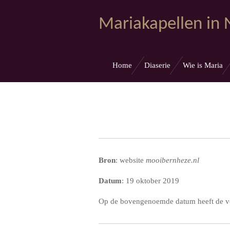
Ga
Mariakapellen in
direct
naar
de
hoofdinhoud
Home
Diaserie
Wie is Maria
Bron
: website
mooibernheze.nl
Datum
: 19 oktober 2019
Op de bovengenoemde datum heeft de vol