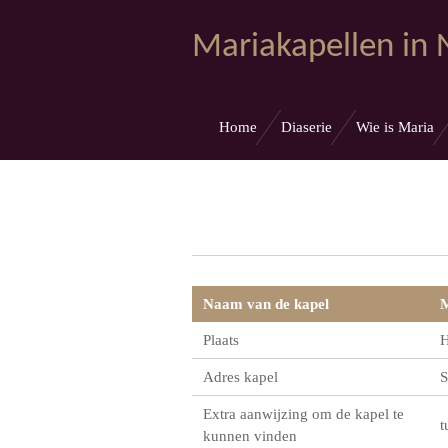
Ga
Mariakapellen in
direct
naar
de
hoofdinhoud
Home
Diaserie
Wie is Maria
Naam van de kapel
M
Plaats
H
Adres kapel
S
Extra aanwijzing om de kapel te
t
kunnen vinden