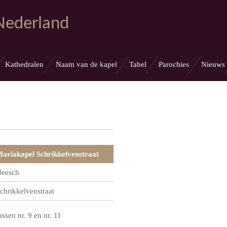
 Nederland
Kathedralen
Naam van de kapel
Tabel
Parochies
Nieuws
ariakapel Schrikkelvenstraat
eesch
chrikkelvenstraat
ussen nr. 9 en nr. 11