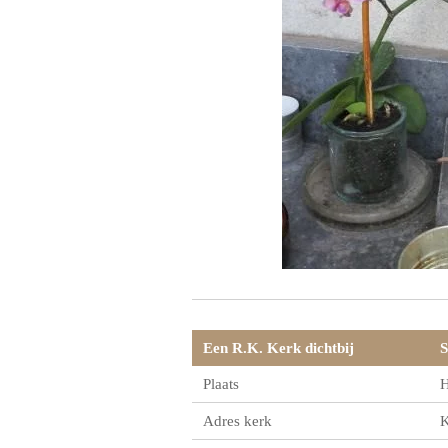
Een R.K. Kerk dichtbij
S
Plaats
H
Adres kerk
K