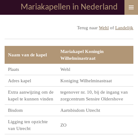
Mariakapellen in Nederland
Ga
direct
naar
Terug naar
Wehl
of
Landelijk
de
hoofdinhoud
Mariakapel Koningin
Naam van de kapel
Wilhelminastraat
Plaats
Wehl
Adres kapel
Koniging Wilhelminastraat
Extra aanwijzing om de
tegenover nr. 10, bij de ingang van
kapel te kunnen vinden
zorgcentrum Sensire Oldershove
Bisdom
Aartsbisdom Utrecht
Ligging ten opzichte
ZO
van Utrecht