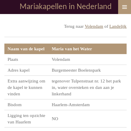
Mariakapellen in Nederland
Ga
direct
naar
Terug naar
Volendam
of
Landelijk
de
hoofdinhoud
Naam van de kapel
Maria van het Water
Plaats
Volendam
Adres kapel
Burgemeester Boelenspark
Extra aanwijzing om
tegenover Tulpenstraat nr. 12 het park
de kapel te kunnen
in, water oversteken en dan aan je
vinden
linkerhand
Bisdom
Haarlem-Amsterdam
Ligging ten opzichte
NO
van Haarlem