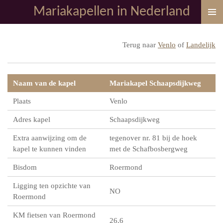
Mariakapellen in Nederland
Ga
direct
naar
Terug naar
Venlo
of
Landelijk
de
hoofdinhoud
Naam van de kapel
Mariakapel Schaapsdijkweg
Plaats
Venlo
Adres kapel
Schaapsdijkweg
Extra aanwijzing om de
tegenover nr. 81 bij de hoek
kapel te kunnen vinden
met de Schafbosbergweg
Bisdom
Roermond
Ligging ten opzichte van
NO
Roermond
KM fietsen van Roermond
26,6