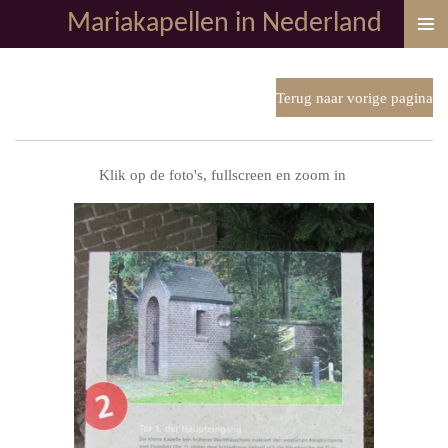
Mariakapellen in Nederland
Ga
direct
naar
de
Terug naar vorige pagina
hoofdinhoud
Klik op de foto's, fullscreen en zoom in