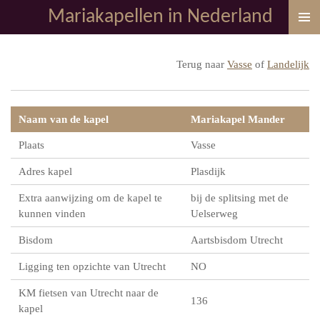
Mariakapellen in Nederland
Ga
direct
naar
Terug naar
Vasse
of
Landelijk
de
hoofdinhoud
Naam van de kapel
Mariakapel Mander
Plaats
Vasse
Adres kapel
Plasdijk
Extra aanwijzing om de kapel te
bij de splitsing met de
kunnen vinden
Uelserweg
Bisdom
Aartsbisdom Utrecht
Ligging ten opzichte van Utrecht
NO
KM fietsen van Utrecht naar de
136
kapel