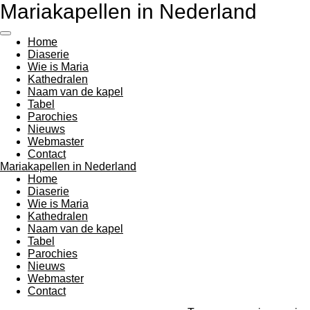
Mariakapellen in Nederland
Ga
direct
naar
Home
de
Diaserie
hoofdinhoud
Wie is Maria
Kathedralen
Naam van de kapel
Tabel
Parochies
Nieuws
Webmaster
Contact
Mariakapellen in Nederland
Home
Diaserie
Wie is Maria
Kathedralen
Naam van de kapel
Tabel
Parochies
Nieuws
Webmaster
Contact