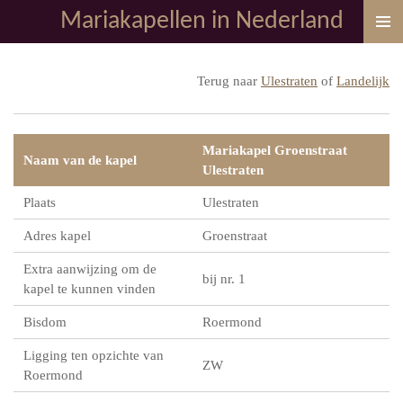
Mariakapellen in Nederland
Ga
direct
naar
Terug naar
Ulestraten
of
Landelijk
de
hoofdinhoud
Mariakapel Groenstraat
Naam van de kapel
Ulestraten
Plaats
Ulestraten
Adres kapel
Groenstraat
Extra aanwijzing om de
bij nr. 1
kapel te kunnen vinden
Bisdom
Roermond
Ligging ten opzichte van
ZW
Roermond