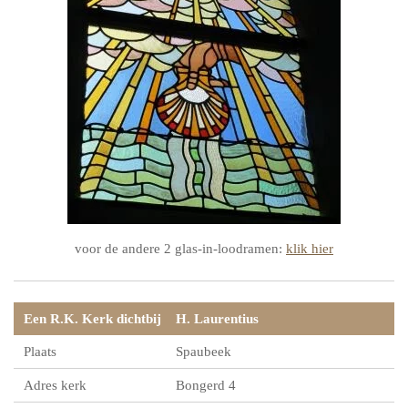
voor de andere 2 glas-in-loodramen:
klik hier
Een R.K. Kerk dichtbij
H. Laurentius
Plaats
Spaubeek
Adres kerk
Bongerd 4