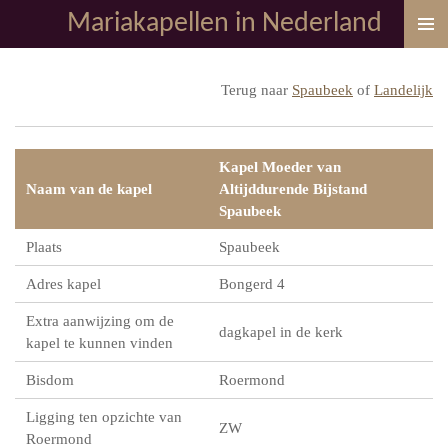
Mariakapellen in Nederland
Ga
direct
naar
Terug naar
Spaubeek
of
Landelijk
de
hoofdinhoud
Kapel Moeder van
Naam van de kapel
Altijddurende Bijstand
Spaubeek
Plaats
Spaubeek
Adres kapel
Bongerd 4
Extra aanwijzing om de
dagkapel in de kerk
kapel te kunnen vinden
Bisdom
Roermond
Ligging ten opzichte van
ZW
Roermond