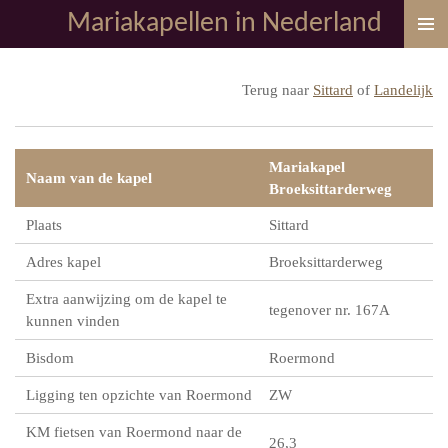
Mariakapellen in Nederland
Ga
direct
naar
Terug naar
Sittard
of
Landelijk
de
hoofdinhoud
Mariakapel
Naam van de kapel
Broeksittarderweg
Plaats
Sittard
Adres kapel
Broeksittarderweg
Extra aanwijzing om de kapel te
tegenover nr. 167A
kunnen vinden
Bisdom
Roermond
Ligging ten opzichte van Roermond
ZW
KM fietsen van Roermond naar de
26,3