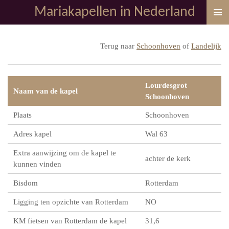
Mariakapellen in Nederland
Ga
direct
naar
Terug naar
Schoonhoven
of
Landelijk
de
hoofdinhoud
Lourdesgrot
Naam van de kapel
Schoonhoven
Plaats
Schoonhoven
Adres kapel
Wal 63
Extra aanwijzing om de kapel te
achter de kerk
kunnen vinden
Bisdom
Rotterdam
Ligging ten opzichte van Rotterdam
NO
KM fietsen van Rotterdam de kapel
31,6