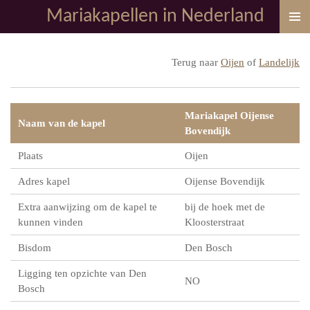
Mariakapellen in Nederland
Ga
direct
naar
Terug naar
Oijen
of
Landelijk
de
hoofdinhoud
Mariakapel Oijense
Naam van de kapel
Bovendijk
Plaats
Oijen
Adres kapel
Oijense Bovendijk
Extra aanwijzing om de kapel te
bij de hoek met de
kunnen vinden
Kloosterstraat
Bisdom
Den Bosch
Ligging ten opzichte van Den
NO
Bosch