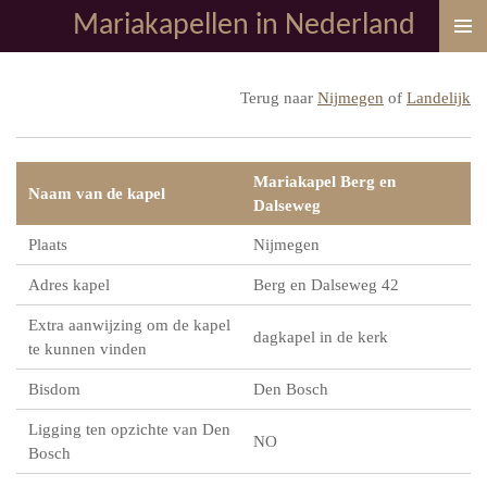
Mariakapellen in Nederland
Ga
direct
naar
Terug naar
Nijmegen
of
Landelijk
de
hoofdinhoud
Mariakapel Berg en
Naam van de kapel
Dalseweg
Plaats
Nijmegen
Adres kapel
Berg en Dalseweg 42
Extra aanwijzing om de kapel
dagkapel in de kerk
te kunnen vinden
Bisdom
Den Bosch
Ligging ten opzichte van Den
NO
Bosch