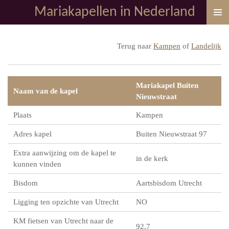
Mariakapellen in Nederland
Ga
direct
naar
Terug naar
Kampen
of
Landelijk
de
hoofdinhoud
Mariakapel Buiten
Naam van de kapel
Nieuwstraat
Plaats
Kampen
Adres kapel
Buiten Nieuwstraat 97
Extra aanwijzing om de kapel te
in de kerk
kunnen vinden
Bisdom
Aartsbisdom Utrecht
Ligging ten opzichte van Utrecht
NO
KM fietsen van Utrecht naar de
92,7