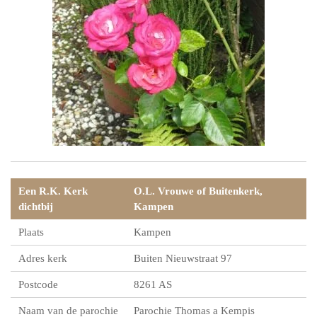
Een R.K. Kerk
O.L. Vrouwe of Buitenkerk,
dichtbij
Kampen
Plaats
Kampen
Adres kerk
Buiten Nieuwstraat 97
Postcode
8261 AS
Naam van de parochie
Parochie Thomas a Kempis