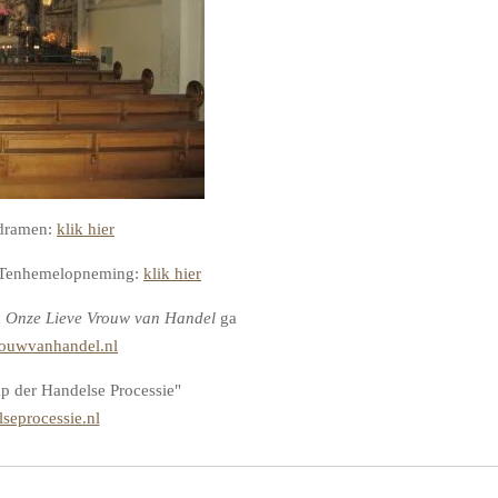
odramen:
klik hier
w Tenhemelopneming:
klik hier
n
Onze Lieve Vrouw van Handel
ga
ouwvanhandel.nl
ap der Handelse Processie"
seprocessie.nl