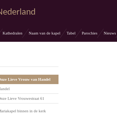
 Nederland
Kathedralen
Naam van de kapel
Tabel
Parochies
Nieuws
nze Lieve Vrouw van Handel
andel
nze Lieve Vrouwestraat 61
ariakapel binnen in de kerk