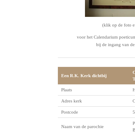
(klik op de foto e
voor het Calendarium poeticum
bij de ingang van de
O
Een R.K. Kerk dichtbij
T
Plaats
H
Adres kerk
O
Postcode
5
P
Naam van de parochie
B