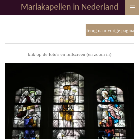
Mariakapellen in Nederland
Ga
direct
naar
de
Terug naar vorige pagina
hoofdinhoud
klik op de foto's en fullscreen (en zoom in)