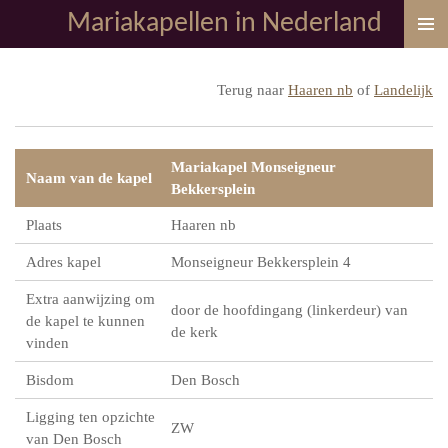
Mariakapellen in Nederland
Ga
direct
naar
Terug naar
Haaren nb
of
Landelijk
de
hoofdinhoud
Mariakapel Monseigneur
Naam van de kapel
Bekkersplein
Plaats
Haaren nb
Adres kapel
Monseigneur Bekkersplein 4
Extra aanwijzing om
door de hoofdingang (linkerdeur) van
de kapel te kunnen
de kerk
vinden
Bisdom
Den Bosch
Ligging ten opzichte
ZW
van Den Bosch