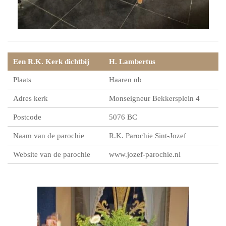
Een R.K. Kerk dichtbij
H. Lambertus
Plaats
Haaren nb
Adres kerk
Monseigneur Bekkersplein 4
Postcode
5076 BC
Naam van de parochie
R.K. Parochie Sint-Jozef
Website van de parochie
www.jozef-parochie.nl