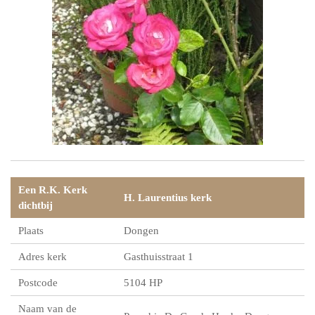
Een R.K. Kerk
H. Laurentius kerk
dichtbij
Plaats
Dongen
Adres kerk
Gasthuisstraat 1
Postcode
5104 HP
Naam van de