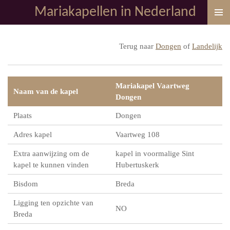
Mariakapellen in Nederland
Ga
direct
naar
Terug naar
Dongen
of
Landelijk
de
hoofdinhoud
Mariakapel Vaartweg
Naam van de kapel
Dongen
Plaats
Dongen
Adres kapel
Vaartweg 108
Extra aanwijzing om de
kapel in voormalige Sint
kapel te kunnen vinden
Hubertuskerk
Bisdom
Breda
Ligging ten opzichte van
NO
Breda