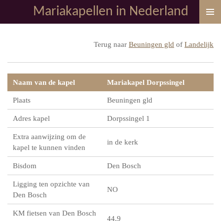
Mariakapellen in Nederland
Ga
direct
naar
Terug naar
Beuningen gld
of
Landelijk
de
hoofdinhoud
Naam van de kapel
Mariakapel Dorpssingel
Plaats
Beuningen gld
Adres kapel
Dorpssingel 1
Extra aanwijzing om de
in de kerk
kapel te kunnen vinden
Bisdom
Den Bosch
Ligging ten opzichte van
NO
Den Bosch
KM fietsen van Den Bosch
44,9