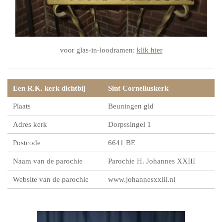
voor glas-in-loodramen:
klik hier
Een R.K. kerk dichtbij
Sint Corneliuskerk
Plaats
Beuningen gld
Adres kerk
Dorpssingel 1
Postcode
6641 BE
Naam van de parochie
Parochie H. Johannes XXIII
Website van de parochie
www.johannesxxiii.nl